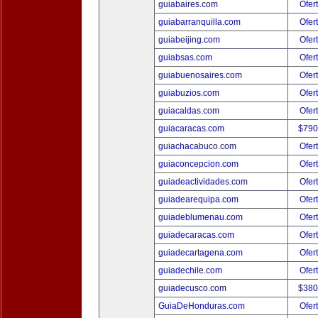
guiabaires.com
Ofer
guiabarranquilla.com
Ofer
guiabeijing.com
Ofer
guiabsas.com
Ofer
guiabuenosaires.com
Ofer
guiabuzios.com
Ofer
guiacaldas.com
Ofer
guiacaracas.com
$790
guiachacabuco.com
Ofer
guiaconcepcion.com
Ofer
guiadeactividades.com
Ofer
guiadearequipa.com
Ofer
guiadeblumenau.com
Ofer
guiadecaracas.com
Ofer
guiadecartagena.com
Ofer
guiadechile.com
Ofer
guiadecusco.com
$380
GuiaDeHonduras.com
Ofer