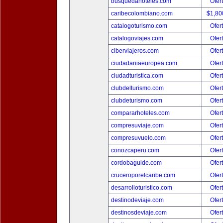
busquedahoteles.com
Ofer
caribecolombiano.com
$1,80
catalogoturismo.com
Ofer
catalogoviajes.com
Ofer
ciberviajeros.com
Ofer
ciudadaniaeuropea.com
Ofer
ciudadturistica.com
Ofer
clubdelturismo.com
Ofer
clubdeturismo.com
Ofer
compararhoteles.com
Ofer
compresuviaje.com
Ofer
compresuvuelo.com
Ofer
conozcaperu.com
Ofer
cordobaguide.com
Ofer
cruceroporelcaribe.com
Ofer
desarrolloturistico.com
Ofer
destinodeviaje.com
Ofer
destinosdeviaje.com
Ofer