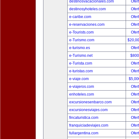
destinosvacacionales.com
Ofer
destinosyhoteles.com
Ofer
e-caribe.com
Ofer
e-reservaciones.com
Ofer
e-Tourists.com
Ofer
e-Turismo.com
$20,0
e-turismo.es
Ofer
e-Turismo.net
$800
e-Turista.com
Ofer
e-turistas.com
Ofer
e-viaje.com
$5,00
e-viajeros.com
Ofer
enhoteles.com
Ofer
excursionesenbarco.com
Ofer
excursionesviajes.com
Ofer
fincaturistica.com
Ofer
franquiciadeviajes.com
Ofer
fullargentina.com
Ofer