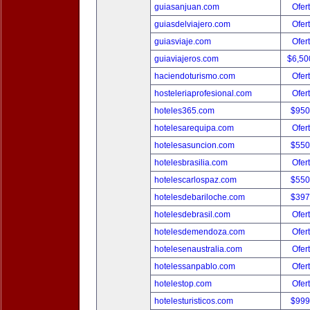
guiasanjuan.com
Ofer
guiasdelviajero.com
Ofer
guiasviaje.com
Ofer
guiaviajeros.com
$6,50
haciendoturismo.com
Ofer
hosteleriaprofesional.com
Ofer
hoteles365.com
$950
hotelesarequipa.com
Ofer
hotelesasuncion.com
$550
hotelesbrasilia.com
Ofer
hotelescarlospaz.com
$550
hotelesdebariloche.com
$397
hotelesdebrasil.com
Ofer
hotelesdemendoza.com
Ofer
hotelesenaustralia.com
Ofer
hotelessanpablo.com
Ofer
hotelestop.com
Ofer
hotelesturisticos.com
$999