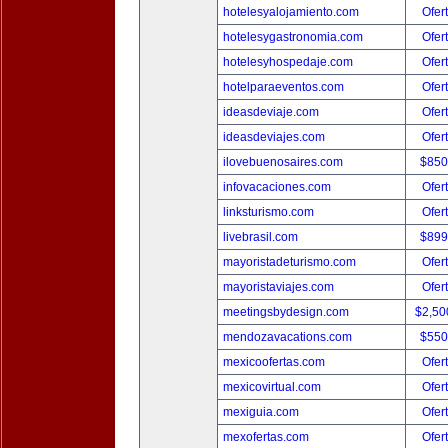
hotelesyalojamiento.com
Ofer
hotelesygastronomia.com
Ofer
hotelesyhospedaje.com
Ofer
hotelparaeventos.com
Ofer
ideasdeviaje.com
Ofer
ideasdeviajes.com
Ofer
ilovebuenosaires.com
$850
infovacaciones.com
Ofer
linksturismo.com
Ofer
livebrasil.com
$899
mayoristadeturismo.com
Ofer
mayoristaviajes.com
Ofer
meetingsbydesign.com
$2,50
mendozavacations.com
$550
mexicoofertas.com
Ofer
mexicovirtual.com
Ofer
mexiguia.com
Ofer
mexofertas.com
Ofer