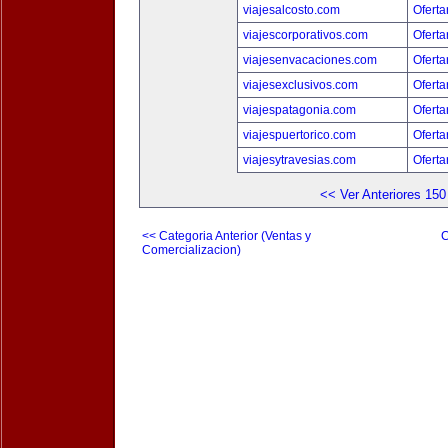
viajesalcosto.com
Oferta
viajescorporativos.com
Oferta
viajesenvacaciones.com
Oferta
viajesexclusivos.com
Oferta
viajespatagonia.com
Oferta
viajespuertorico.com
Oferta
viajesytravesias.com
Oferta
<< Ver Anteriores 150
<< Categoria Anterior (Ventas y
C
Comercializacion)