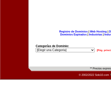
Registro de Dominios
|
Web Hosting
|
D
Dominios Expirados
|
Industrias
|
Indu
Categorías de Dominio:
[Pág. princi
** Precios expre
© 2002/2022 Solo10.com