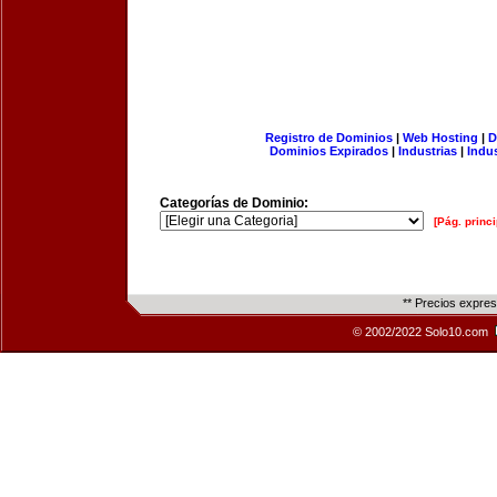
Registro de Dominios
|
Web Hosting
|
D
Dominios Expirados
|
Industrias
|
Indu
Categorías de Dominio:
[Pág. princi
** Precios expre
© 2002/2022 Solo10.com