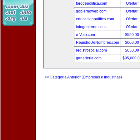
forodepolitica.com
Ofertar!
gobiernoweb.com
Ofertar!
educacionpolitica.com
Ofertar!
infogobierno.com
Ofertar!
e-Voto.com
$550.00
RegistroDeNombres.com
$600.00
registrosocial.com
$650.00
ganaderia.com
$95,000.
<< Categoria Anterior (Empresas e Industrias)