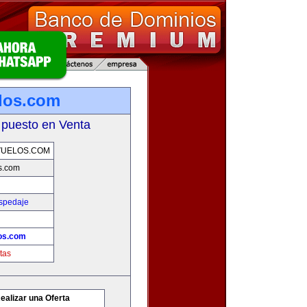
los.com
 puesto en Venta
VUELOS.COM
s.com
ospedaje
os.com
tas
ealizar una Oferta