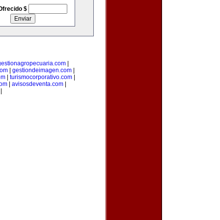
Ofrecido $
gestionagropecuaria.com
|
com
|
gestiondeimagen.com
|
om
|
turismocorporativo.com
|
com
|
avisosdeventa.com
|
|