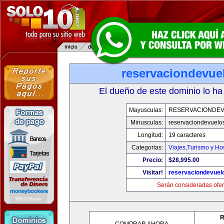
reservaciondevue
El dueño de este dominio lo ha
Mayusculas:
RESERVACIONDE
Minusculas:
reservaciondevuelo
Longitud:
19 caracteres
Categorias:
Viajes,Turismo y H
Precio:
$28,995.00
Visitar!
reservaciondevuel
Serán consideradas ofer
R