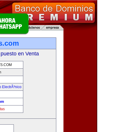
s.com
 puesto en Venta
S.COM
m
 ElectrÃ³nico
!
com
tas