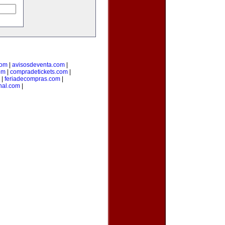
com
|
avisosdeventa.com
|
om
|
compradetickets.com
|
|
feriadecompras.com
|
anal.com
|