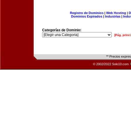
Registro de Dominios
|
Web Hosting
|
D
Dominios Expirados
|
Industrias
|
Indu
Categorías de Dominio:
[Pág. princi
** Precios expre
© 2002/2022 Solo10.com