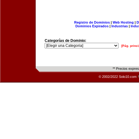
Registro de Dominios
|
Web Hosting
|
D
Dominios Expirados
|
Industrias
|
Indu
Categorías de Dominio:
[Pág. princi
** Precios expre
© 2002/2022 Solo10.com