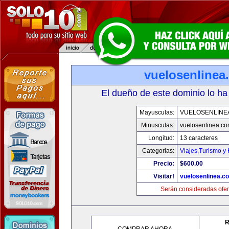
vuelosenlinea
El dueño de este dominio lo ha
Mayusculas:
VUELOSENLINE
Minusculas:
vuelosenlinea.c
Longitud:
13 caracteres
Categorias:
Viajes,Turismo y
Precio:
$600.00
Visitar!
vuelosenlinea.c
Serán consideradas ofer
R