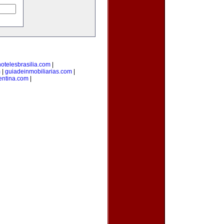
hotelesbrasilia.com
|
m
|
guiadeinmobiliarias.com
|
gentina.com
|