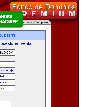
o.com
 puesto en Venta
BLO.COM
.com
 Hospedaje
ta!
o.com
tas