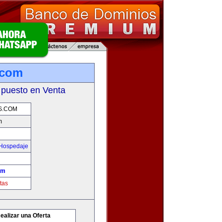
.com
 puesto en Venta
S.COM
m
 Hospedaje
om
tas
ealizar una Oferta