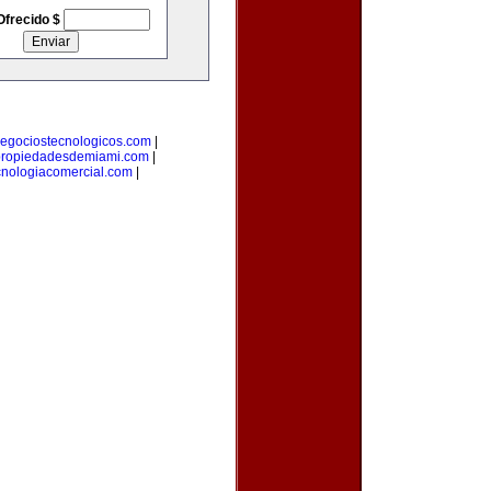
Ofrecido $
egociostecnologicos.com
|
ropiedadesdemiami.com
|
cnologiacomercial.com
|