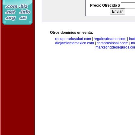
Precio Ofrecido $
Otros dominios en venta:
recuperarlasalud.com
|
regalosdeamor.com
|
tra
alojamientomexico.com
|
comprasinsalir.com
|
ma
marketingdeseguros.c