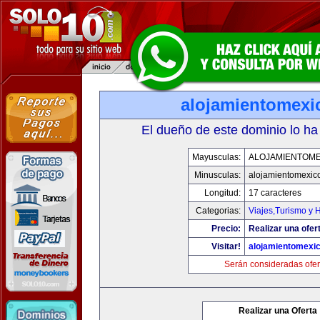
alojamientomexi
El dueño de este dominio lo ha
Mayusculas:
ALOJAMIENTOME
Minusculas:
alojamientomexic
Longitud:
17 caracteres
Categorias:
Viajes,Turismo y 
Precio:
Realizar una ofer
Visitar!
alojamientomexi
Serán consideradas ofer
Realizar una Oferta