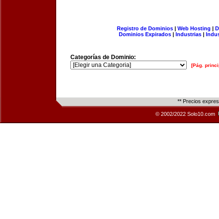
Registro de Dominios
|
Web Hosting
|
D
Dominios Expirados
|
Industrias
|
Indu
Categorías de Dominio:
[Pág. princi
** Precios expre
© 2002/2022 Solo10.com