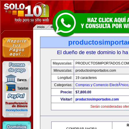
productosimport
El dueño de este dominio lo ha
Mayusculas:
PRODUCTOSIMPORTADOS.CO
Minusculas:
productosimportados.com
Longitud:
19 caracteres
Categorias:
Compras y Comercio ElectrÃ³nico
Precio:
$7,800.00
Visitar!
productosimportados.com
Serán consideradas ofer
R