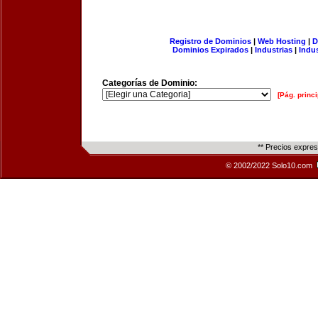
Registro de Dominios
|
Web Hosting
|
D
Dominios Expirados
|
Industrias
|
Indu
Categorías de Dominio:
[Pág. princi
** Precios expre
© 2002/2022 Solo10.com