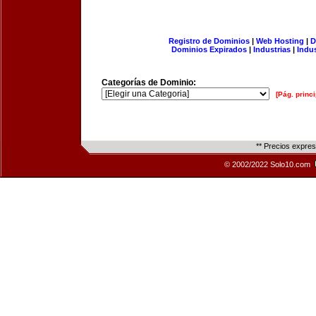
Registro de Dominios
|
Web Hosting
|
D
Dominios Expirados
|
Industrias
|
Indu
Categorías de Dominio:
[Pág. princi
** Precios expre
© 2002/2022 Solo10.com