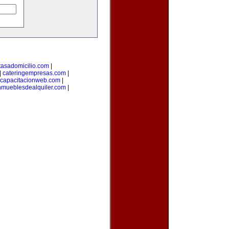
tasadomicilio.com
|
|
cateringempresas.com
|
capacitacionweb.com
|
nmueblesdealquiler.com
|