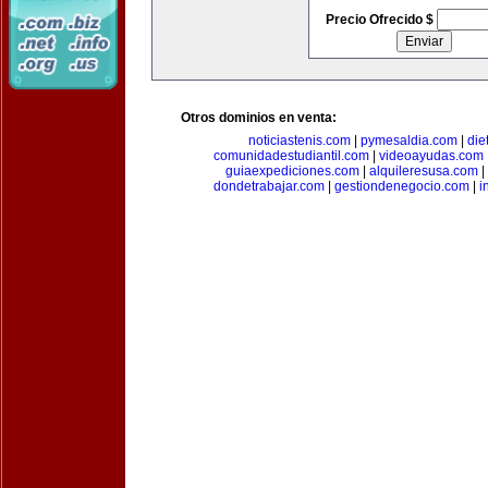
Precio Ofrecido $
Otros dominios en venta:
noticiastenis.com
|
pymesaldia.com
|
die
comunidadestudiantil.com
|
videoayudas.com
guiaexpediciones.com
|
alquileresusa.com
|
dondetrabajar.com
|
gestiondenegocio.com
|
i