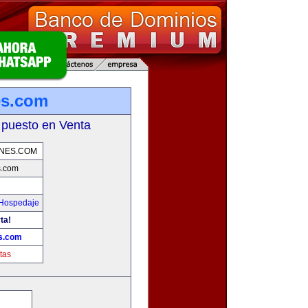
es.com
 puesto en Venta
ONES.COM
s.com
 Hospedaje
ta!
s.com
tas