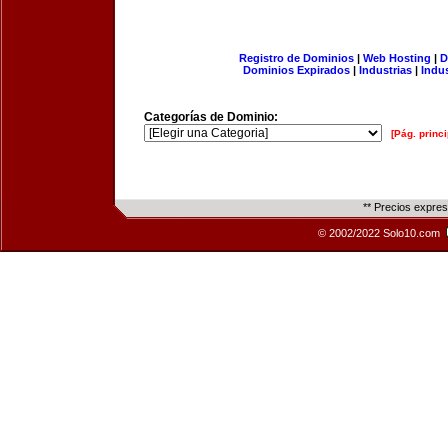
Registro de Dominios
|
Web Hosting
|
D
Dominios Expirados
|
Industrias
|
Indu
Categorías de Dominio:
[Pág. princi
** Precios expre
© 2002/2022 Solo10.com