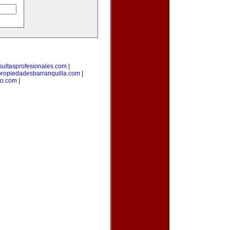
sultasprofesionales.com
|
propiedadesbarranquilla.com
|
to.com
|