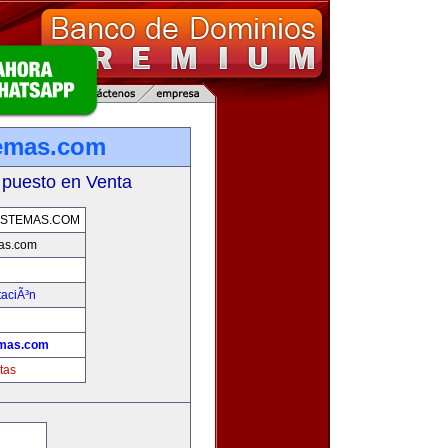
temas.com
 puesto en Venta
ISTEMAS.COM
as.com
taciÃ³n
emas.com
tas