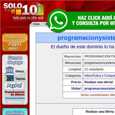
programacionysis
El dueño de este dominio lo ha
Mayusculas:
PROGRAMACIONYS
Minusculas:
programacionysistem
Longitud:
21 caracteres
Categorias:
InformÃ¡tica y Compu
Precio:
Realizar una oferta!
Visitar!
programacionysist
Serán consideradas ofer
Realizar una Oferta