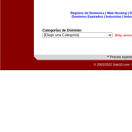
Registro de Dominios
|
Web Hosting
|
D
Dominios Expirados
|
Industrias
|
Indu
Categorías de Dominio:
[Pág. princi
** Precios expre
© 2002/2022 Solo10.com