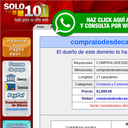
compralodesdec
El dueño de este dominio lo ha
Mayusculas:
COMPRALODESDE
Minusculas:
compralodesdecasa
Longitud:
17 caracteres
Categorias:
Compras y Comercio
Precio:
$1,999.00
Visitar!
compralodesdecas
Serán consideradas ofer
R