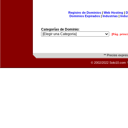
Registro de Dominios
|
Web Hosting
|
D
Dominios Expirados
|
Industrias
|
Indu
Categorías de Dominio:
[Pág. princi
** Precios expre
© 2002/2022 Solo10.com