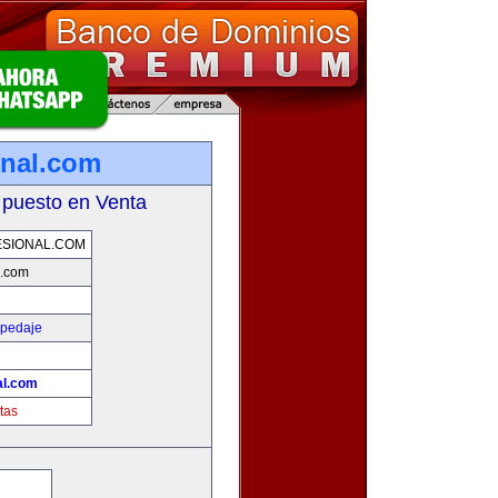
onal.com
 puesto en Venta
SIONAL.COM
l.com
spedaje
al.com
tas