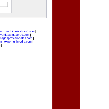
om
|
inmobiliariasbrasil.com
|
|
ventasalmayoreo.com
|
magosprofesionales.com
|
om
|
expomultimedia.com
|
m
|