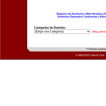
Registro de Dominios
|
Web Hosting
|
D
Dominios Expirados
|
Industrias
|
Indu
Categorías de Dominio:
[Pág. princi
** Precios expre
© 2002/2022 Solo10.com