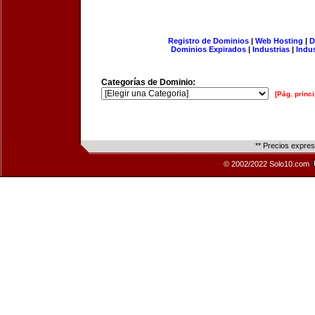
Registro de Dominios
|
Web Hosting
|
D
Dominios Expirados
|
Industrias
|
Indu
Categorías de Dominio:
[Pág. princi
** Precios expre
© 2002/2022 Solo10.com