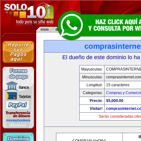
comprasinterne
El dueño de este dominio lo ha
Mayusculas:
COMPRASINTERNE
Minusculas:
comprasinternet.co
Longitud:
15 caracteres
Categorias:
Compras y Comercio
Precio:
$5,000.00
Visitar!
comprasinternet.c
Serán consideradas ofer
R