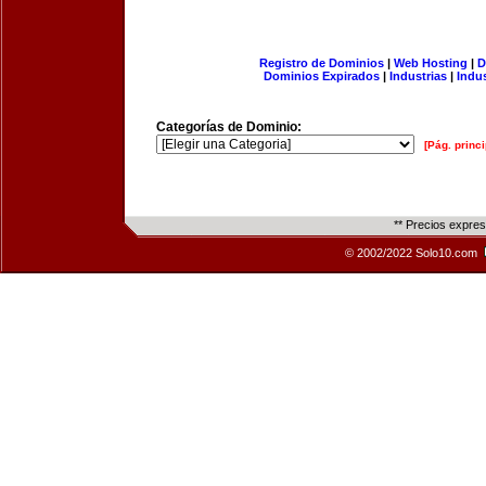
Registro de Dominios
|
Web Hosting
|
D
Dominios Expirados
|
Industrias
|
Indu
Categorías de Dominio:
[Pág. princi
** Precios expre
© 2002/2022 Solo10.com