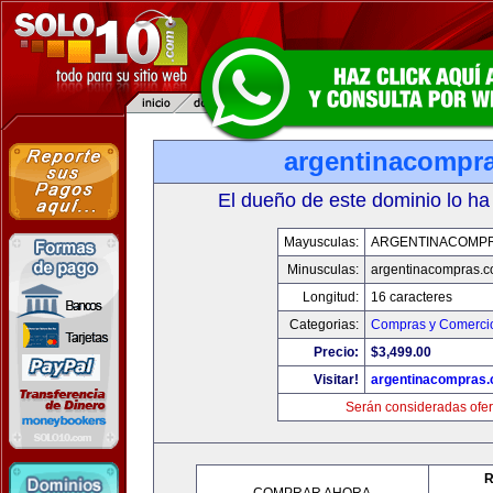
argentinacompr
El dueño de este dominio lo ha
Mayusculas:
ARGENTINACOMP
Minusculas:
argentinacompras.
Longitud:
16 caracteres
Categorias:
Compras y Comercio
Precio:
$3,499.00
Visitar!
argentinacompras
Serán consideradas ofer
R