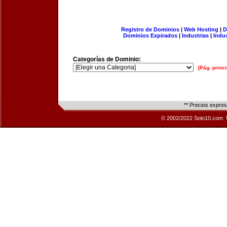
Registro de Dominios
|
Web Hosting
|
D
Dominios Expirados
|
Industrias
|
Indu
Categorías de Dominio:
[Pág. princi
** Precios expre
© 2002/2022 Solo10.com