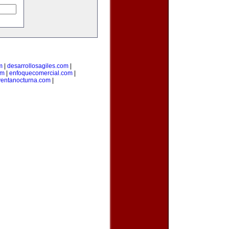
m
|
desarrollosagiles.com
|
om
|
enfoquecomercial.com
|
ventanocturna.com
|