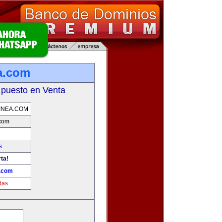
a.com
 puesto en Venta
INEA.COM
.com
s
ta!
a.com
tas