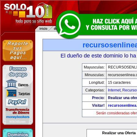
recursosenline
El dueño de este dominio lo ha
Mayusculas:
RECURSOSENL
Minusculas:
recursosenlinea
Longitud:
15 caracteres
Categorias:
Internet
,
Recurso
Precio:
Realizar una ofer
Visitar!
recursosenline
Serán consideradas ofer
Realizar una Oferta