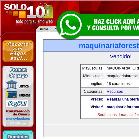
maquinariafores
Vendido!
Mayusculas:
MAQUINARIAFOR
Minusculas:
maquinariaforesta
Longitud:
18 caracteres
Categorias:
Recursos
Precio:
Realizar una ofert
Visitar!
maquinariaforest
Serán consideradas ofer