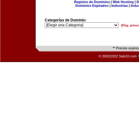
Registro de Dominios
|
Web Hosting
|
D
Dominios Expirados
|
Industrias
|
Indu
Categorías de Dominio:
[Pág. princi
** Precios expre
© 2002/2022 Solo10.com