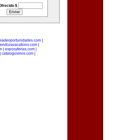
Ofrecido $
uiadeoportunidades.com
|
endozavacations.com
|
om
|
exposyferias.com
|
|
catalogovinos.com
|