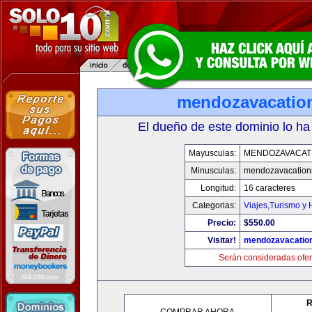
mendozavacatio
El dueño de este dominio lo ha
Mayusculas:
MENDOZAVACAT
Minusculas:
mendozavacation
Longitud:
16 caracteres
Categorias:
Viajes,Turismo y
Precio:
$550.00
Visitar!
mendozavacatio
Serán consideradas ofer
R