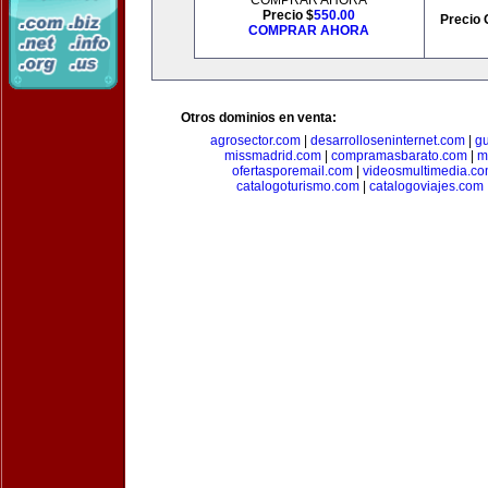
COMPRAR AHORA
Precio $
550.00
Precio 
COMPRAR AHORA
Otros dominios en venta:
agrosector.com
|
desarrolloseninternet.com
|
g
missmadrid.com
|
compramasbarato.com
|
m
ofertasporemail.com
|
videosmultimedia.c
catalogoturismo.com
|
catalogoviajes.com