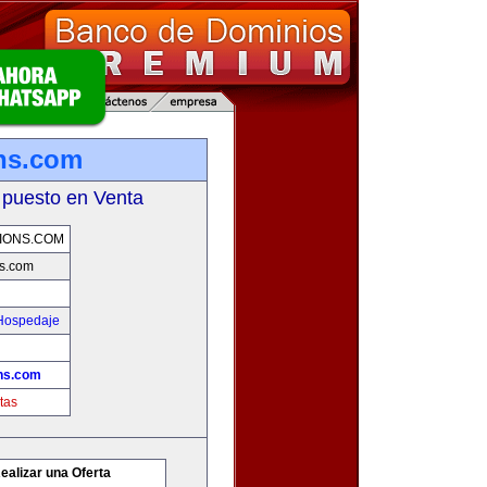
ns.com
 puesto en Venta
IONS.COM
s.com
 Hospedaje
ns.com
tas
ealizar una Oferta