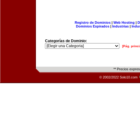
Registro de Dominios
|
Web Hosting
|
D
Dominios Expirados
|
Industrias
|
Indu
Categorías de Dominio:
[Pág. princi
** Precios expre
© 2002/2022 Solo10.com