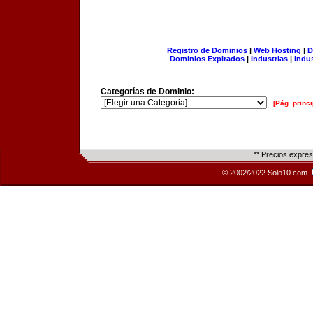
Registro de Dominios
|
Web Hosting
|
D
Dominios Expirados
|
Industrias
|
Indu
Categorías de Dominio:
[Pág. princi
** Precios expre
© 2002/2022 Solo10.com