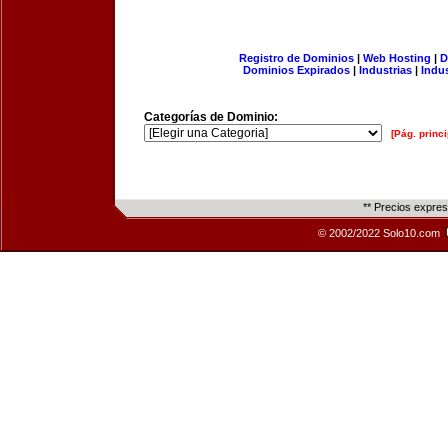
Registro de Dominios
|
Web Hosting
|
D
Dominios Expirados
|
Industrias
|
Indu
Categorías de Dominio:
[Pág. princi
** Precios expre
© 2002/2022 Solo10.com