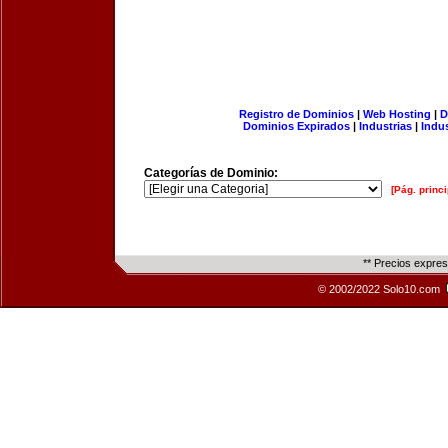
Registro de Dominios
|
Web Hosting
|
D
Dominios Expirados
|
Industrias
|
Indu
Categorías de Dominio:
[Pág. princi
** Precios expre
© 2002/2022 Solo10.com