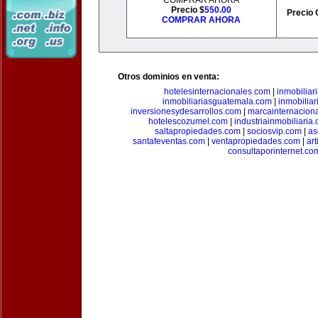
COMPRAR AHORA
Precio $
550.00
Precio 
COMPRAR AHORA
Otros dominios en venta:
hotelesinternacionales.com
|
inmobiliar
inmobiliariasguatemala.com
|
inmobiliar
inversionesydesarrollos.com
|
marcainternacion
hotelescozumel.com
|
industriainmobiliaria
saltapropiedades.com
|
sociosvip.com
|
as
santafeventas.com
|
ventapropiedades.com
|
ar
consultaporinternet.co