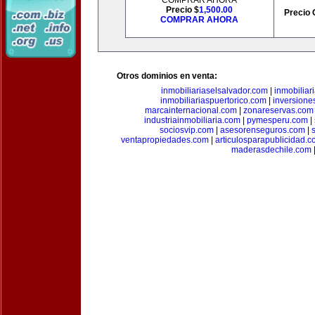
COMPRAR AHORA
Precio $
1,500.00
Precio 
COMPRAR AHORA
Otros dominios en venta:
inmobiliariaselsalvador.com
|
inmobilia
inmobiliariaspuertorico.com
|
inversione
marcainternacional.com
|
zonareservas.com
industriainmobiliaria.com
|
pymesperu.com
|
sociosvip.com
|
asesorenseguros.com
|
ventapropiedades.com
|
articulosparapublicidad.
maderasdechile.com