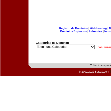
Registro de Dominios
|
Web Hosting
|
D
Dominios Expirados
|
Industrias
|
Indu
Categorías de Dominio:
[Pág. princi
** Precios expre
© 2002/2022 Solo10.com