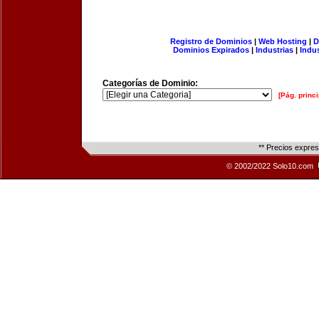
Registro de Dominios
|
Web Hosting
|
D
Dominios Expirados
|
Industrias
|
Indu
Categorías de Dominio:
[Pág. princi
** Precios expre
© 2002/2022 Solo10.com