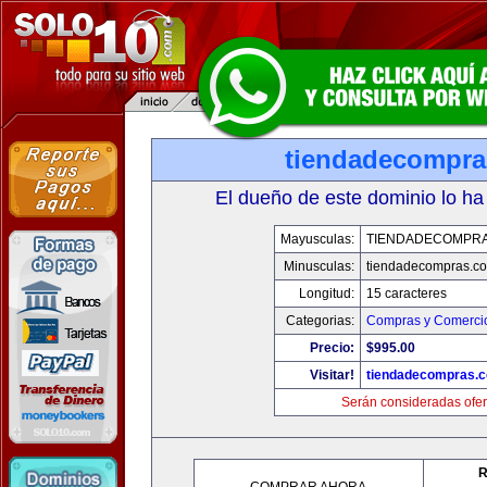
tiendadecompr
El dueño de este dominio lo ha
Mayusculas:
TIENDADECOMPR
Minusculas:
tiendadecompras.c
Longitud:
15 caracteres
Categorias:
Compras y Comercio
Precio:
$995.00
Visitar!
tiendadecompras.
Serán consideradas ofer
R