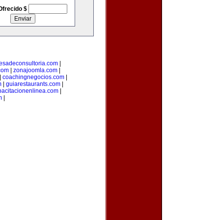
Ofrecido $
esadeconsultoria.com
|
com
|
zonajoomla.com
|
|
coachingnegocios.com
|
m
|
guiarestaurants.com
|
pacitacionenlinea.com
|
m
|