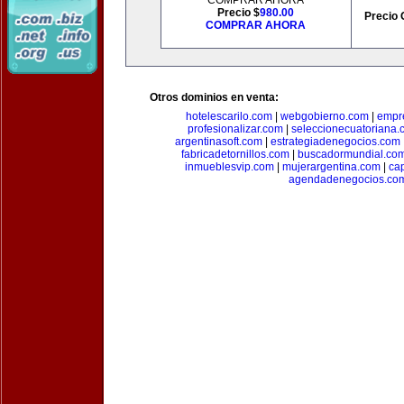
COMPRAR AHORA
Precio $
980.00
Precio 
COMPRAR AHORA
Otros dominios en venta:
hotelescarilo.com
|
webgobierno.com
|
empr
profesionalizar.com
|
seleccionecuatoriana.
argentinasoft.com
|
estrategiadenegocios.com
fabricadetornillos.com
|
buscadormundial.co
inmueblesvip.com
|
mujerargentina.com
|
ca
agendadenegocios.co