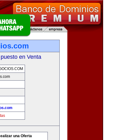
cios.com
 puesto en Venta
GOCIOS.COM
os.com
ios.com
tas
ealizar una Oferta