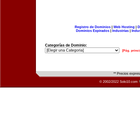
Registro de Dominios
|
Web Hosting
|
D
Dominios Expirados
|
Industrias
|
Indu
Categorías de Dominio:
[Pág. princi
** Precios expre
© 2002/2022 Solo10.com