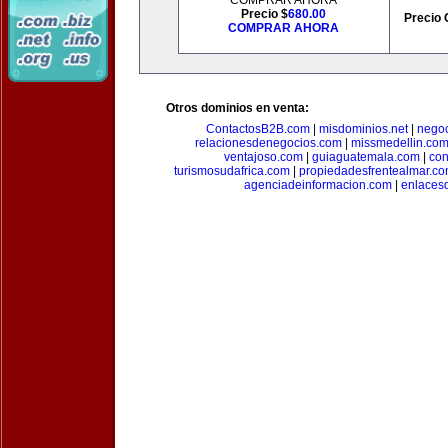
COMPRAR AHORA
Precio $
680.00
Precio 
COMPRAR AHORA
Otros dominios en venta:
ContactosB2B.com
|
misdominios.net
|
negoc
relacionesdenegocios.com
|
missmedellin.co
ventajoso.com
|
guiaguatemala.com
|
con
turismosudafrica.com
|
propiedadesfrentealmar.c
agenciadeinformacion.com
|
enlaces