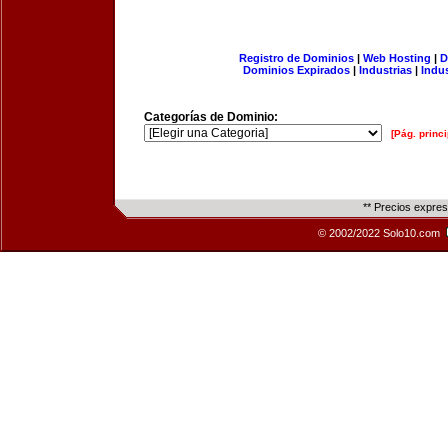
Registro de Dominios
|
Web Hosting
|
D
Dominios Expirados
|
Industrias
|
Indu
Categorías de Dominio:
[Pág. princi
** Precios expre
© 2002/2022 Solo10.com