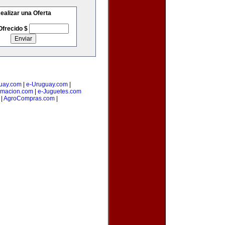
ealizar una Oferta
Ofrecido $
uay.com
|
e-Uruguay.com
|
amacion.com
|
e-Juguetes.com
|
AgroCompras.com
|