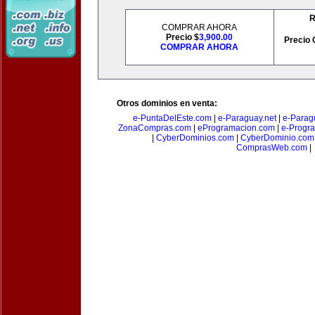
R
COMPRAR AHORA
Precio $
3,900.00
Precio 
COMPRAR AHORA
Otros dominios en venta:
e-PuntaDelEste.com
|
e-Paraguay.net
|
e-Parag
ZonaCompras.com
|
eProgramacion.com
|
e-Progr
|
CyberDominios.com
|
CyberDominio.com
ComprasWeb.com
|