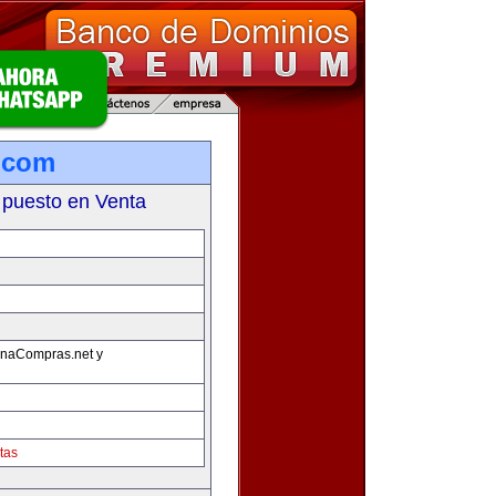
.com
 puesto en Venta
onaCompras.net y
tas