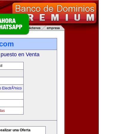
.com
 puesto en Venta
M
 ElectrÃ³nico
tas
ealizar una Oferta