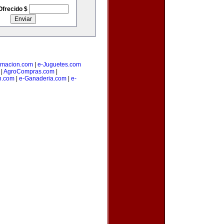
Ofrecido $
amacion.com
|
e-Juguetes.com
|
AgroCompras.com
|
n.com
|
e-Ganaderia.com
|
e-